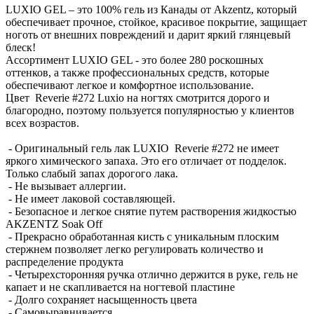
LUXIO GEL – это 100% гель из Канады от Akzentz, который
обеспечивает прочное, стойкое, красивое покрытие, защищает
ноготь от внешних повреждений и дарит яркий глянцевый
блеск!
Ассортимент LUXIO GEL - это более 280 роскошных
оттенков, а также профессиональных средств, которые
обеспечивают легкое и комфортное использование.
Цвет Reverie #272 Luxio на ногтях смотрится дорого и
благородно, поэтому пользуется популярностью у клиентов
всех возрастов.
- Оригинальный гель лак LUXIO Reverie #272 не имеет
яркого химического запаха. Это его отличает от подделок.
Только слабый запах дорогого лака.
- Не вызывает аллергии.
- Не имеет лаковой составляющей.
- Безопасное и легкое снятие путем растворения жидкостью
AKZENTZ Soak Off
- Прекрасно обработанная кисть с уникальным плоским
стержнем позволяет легко регулировать количество и
распределение продукта
- Четырехсторонняя ручка отлично держится в руке, гель не
капает и не скапливается на ногтевой пластине
- Долго сохраняет насыщенность цвета
- Самовыравнивается