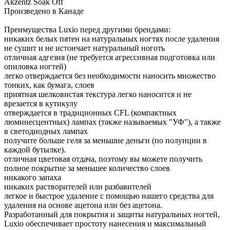
Akzentz Soak Off
Произведено в Канаде
Преимущества Luxio перед другими брендами:
никаких белых пятен на натуральных ногтях после удаления
не сушит и не истончает натуральный ноготь
отличная адгезия (не требуется агрессивная подготовка или
опиловка ногтей)
легко отверждается без необходимости наносить множество
тонких, как бумага, слоев
приятная шелковистая текстура легко наносится и не
врезается в кутикулу
отверждается в традиционных CFL (компактных
люминесцентных) лампах (также называемых "УФ"), а также
в светодиодных лампах
получите больше геля за меньшие деньги (по полунции в
каждой бутылке).
отличная цветовая отдача, поэтому вы можете получить
полное покрытие за меньшее количество слоев
никакого запаха
никаких растворителей или разбавителей
легкое и быстрое удаление с помощью нашего средства для
удаления на основе ацетона или без ацетона.
Разработанный для покрытия и защиты натуральных ногтей,
Luxio обеспечивает простоту нанесения и максимальный